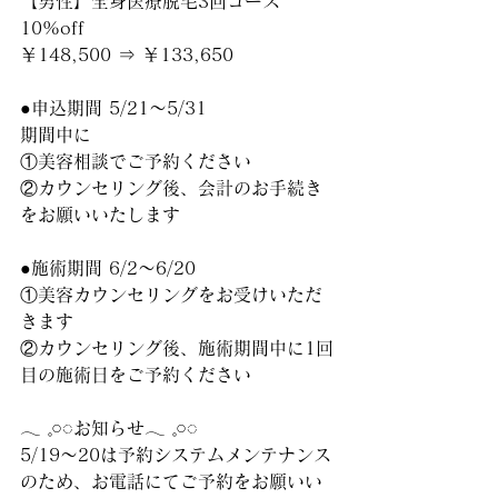
【
男性】全身医療脱毛3回コース 
10%off
￥148,500 ⇒ ￥133,650
●申込期間 5/21～5/31
期間中に
①美容相談でご予約ください
②カウンセリング後、会計のお手続き
をお願いいたします
●
施術期間 6/2～6/20
①美容カウンセリングをお受けいただ
きます
②カウンセリング
後、施術期間中に1回
目の施術日をご予約ください
𓂃 𓈒𓏸◌‬お知らせ𓂃 𓈒𓏸◌‬
5/19〜20は予約システムメンテナンス
のため、お電話にてご予約をお願いい