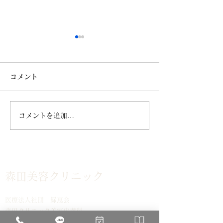
コメント
コメントを追加…
ZO® SKIN HEALTH キ
6～7月 男性脱
ャンペーン
ーン!
森田美容クリニック
医療法人社団 緑恵会
森田クリニック美容皮膚科
グループ連携
森田クリニック