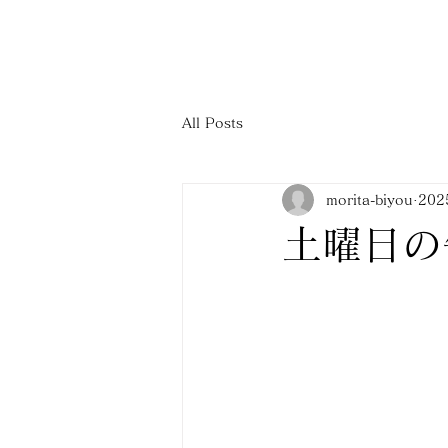
All Posts
morita-biyou
20
土曜日の