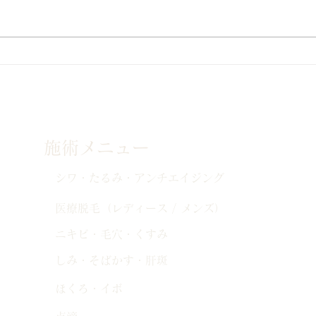
ZO® SKIN HEALTH キャン
6～
ペーン
ン!
施術メニュー
シワ・たるみ・アンチエイジング
医療脱毛（レディース / メンズ）
ニキビ・毛穴・くすみ
しみ・そばかす・肝斑
ほくろ・イボ