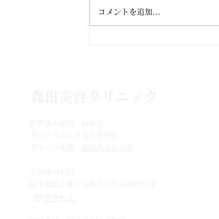
コメントを追加…
【新メニュー】アップニーク
®ミニ点眼液の取り扱いを開
始しました｜後天性眼瞼下垂
森田美容クリニック
の新しい治療
医療法人社団 緑恵会
森田クリニック美容皮膚科
グループ連携
森田クリニック
〒355-0153
埼玉県比企郡吉見町大字久米田859-1
アクセス